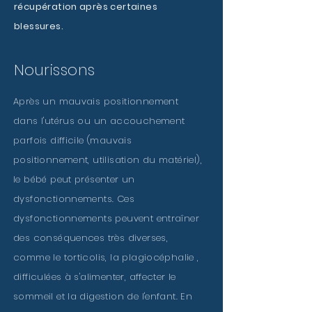
récupération après certaines
blessures.
Nourissons
Après un mauvais positionnement
dans l'utérus ou un accouchement
parfois difficile (mauvais
positionnement, utilisation du matériel),
le bébé peut présenter un
dysfonctionnements. Ces
dysfonctionnements peuvent entraîner
des conséquences très diverses,
comme le torticolis, la plagiocéphalie ,
difficulées à s'alimenter, affecter le
sommeil et la digestion de l'enfant. En