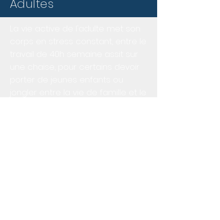
Adultes
La vie active de l'adulte met son
corps en stress constant, entre le
travail de 40h semaine assit sur
une chaise, pour certains devoir
porter de jeunes enfants ou
jongler entre la vie de famille et le
sport. Le besoin de bien-être est
souvent recherché par les
adultes.
En chiropraxie, on va travailler sur
3 niveaux ( la partie neurologie,
musculaire et articulaire). On va
viser a
restaurer la mobilité
articulaire et à réduire la douleur.
La chiropraxie a une visons