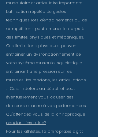
musculaire et articulaire importante.
L'utilisation répétée de gestes
techniques lors d'entraînements ou de
compétitions peut amener le corps à
des limites physiques et mécaniques.
Ces limitations physiques peuvent
entraîner un dysfonctionnement de
votre système musculo-squelettique,
entraînant une pression sur les
muscles, les tendons, les articulations
... C'est indolore au début, et peut
éventuellement vous causer des
douleurs et nuire à vos performances.
Qu'attendez-vous de la chiropratique
pendant l'exercice?
Pour les athlètes, la chiropraxie agit :