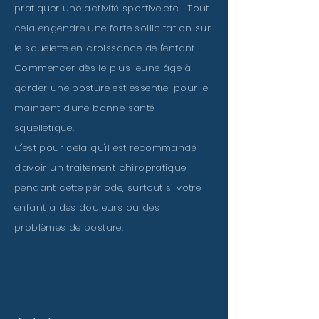
pratiquer une activité sportive etc... Tout
cela engendre une forte sollicitation sur
le squelette en croissance de l'enfant.
Commencer dès le plus jeune âge à
garder une posture est essentiel pour le
maintient d'une bonne santé
squelletique.
C'est pour cela qu'il est recommandé
d'avoir un traitement chiropratique
pendant cette période, surtout si votre
enfant a des douleurs ou des
problèmes de posture.