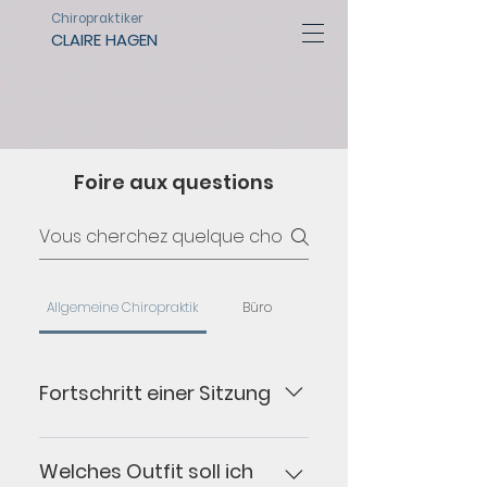
Chiropraktiker
CLAIRE HAGEN
Foire aux questions
Allgemeine Chiropraktik
Büro
Fortschritt einer Sitzung
Die erste Sitzung ist immer die
längste, da es wichtig ist, die
Welches Outfit soll ich